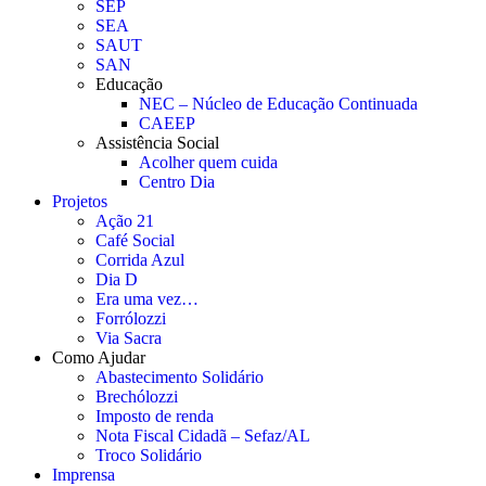
SEP
SEA
SAUT
SAN
Educação
NEC – Núcleo de Educação Continuada
CAEEP
Assistência Social
Acolher quem cuida
Centro Dia
Projetos
Ação 21
Café Social
Corrida Azul
Dia D
Era uma vez…
Forrólozzi
Via Sacra
Como Ajudar
Abastecimento Solidário
Brechólozzi
Imposto de renda
Nota Fiscal Cidadã – Sefaz/AL
Troco Solidário
Imprensa