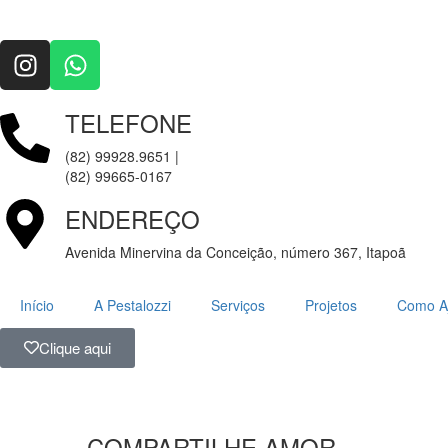
TELEFONE
(82) 99928.9651 |
(82) 99665-0167
ENDEREÇO
Avenida Minervina da Conceição, número 367, Itapoã
Início
A Pestalozzi
Serviços
Projetos
Como A
Clique aqui
COMPARTILHE AMOR