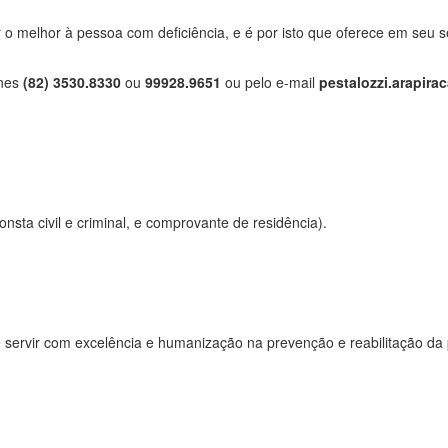
r o melhor à pessoa com deficiência, e é por isto que oferece em seu s
ones
(82) 3530.8330
ou
99928.9651
ou pelo e-mail
pestalozzi.arapir
:
ta civil e criminal, e comprovante de residência).
 servir com excelência e humanização na prevenção e reabilitação da p