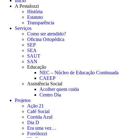
Início
A Pestalozzi
História
Estatuto
Transparência
Serviços
Como ser atendido?
Oficina Ortopédica
SEP
SEA
SAUT
SAN
Educação
NEC – Núcleo de Educação Continuada
CAEEP
Assistência Social
Acolher quem cuida
Centro Dia
Projetos
Ação 21
Café Social
Corrida Azul
Dia D
Era uma vez…
Forrólozzi