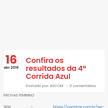
16
Confira os
resultados da 4ª
abr 2019
Corrida Azul
Postado por:
ASCOM
0 comentários
PROVAS FEMININO
2KM –
https://contime.com.br/wp-