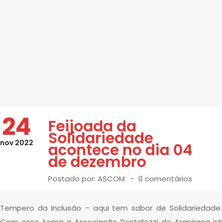
24
Feijoada da
Solidariedade
nov 2022
acontece no dia 04
de dezembro
Postado por:
ASCOM
0 comentários
Tempero da Inclusão – aqui tem sabor de Solidariedade.
Com esse tema a Associação Pestalozzi de Arapiraca irá