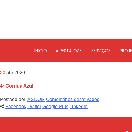
INÍCIO
A PESTALOZZI
SERVIÇOS
PROJ
30
abr 2020
4ª Corrida Azul
Postado por:
ASCOM
Comentários desativados
Facebook
Twitter
Google Plus
Linkedin