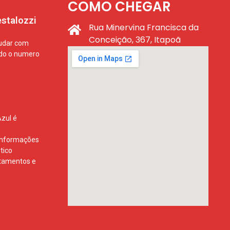
COMO CHEGAR
stalozzi
Rua Minervina Francisca da
Conceição, 367, Itapoã
judar com
do o numero
Azul é
 informações
tico
atamentos e