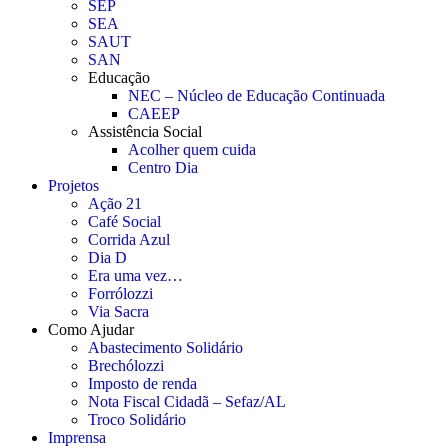
SEP
SEA
SAUT
SAN
Educação
NEC – Núcleo de Educação Continuada
CAEEP
Assistência Social
Acolher quem cuida
Centro Dia
Projetos
Ação 21
Café Social
Corrida Azul
Dia D
Era uma vez…
Forrólozzi
Via Sacra
Como Ajudar
Abastecimento Solidário
Brechólozzi
Imposto de renda
Nota Fiscal Cidadã – Sefaz/AL
Troco Solidário
Imprensa