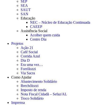
SEP
SEA
SAUT
SAN
Educação
NEC – Núcleo de Educação Continuada
CAEEP
Assistência Social
Acolher quem cuida
Centro Dia
Projetos
Ação 21
Café Social
Corrida Azul
Dia D
Era uma vez…
Forrólozzi
Via Sacra
Como Ajudar
Abastecimento Solidário
Brechólozzi
Imposto de renda
Nota Fiscal Cidadã – Sefaz/AL
Troco Solidário
Imprensa