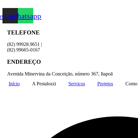
nstagram
Whatsapp
TELEFONE
(82) 99928.9651 |
(82) 99665-0167
ENDEREÇO
Avenida Minervina da Conceição, número 367, Itapoã
Início
A Pestalozzi
Serviços
Projetos
Como 