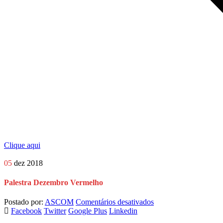
Clique aqui
05
dez 2018
Palestra Dezembro Vermelho
em
Postado por:
ASCOM
Comentários desativados
Palestra
Facebook
Twitter
Google Plus
Linkedin
Dezembro