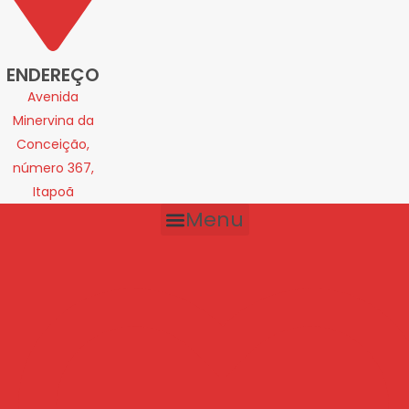
ENDEREÇO
Avenida
Minervina da
Conceição,
número 367,
Itapoã
Menu