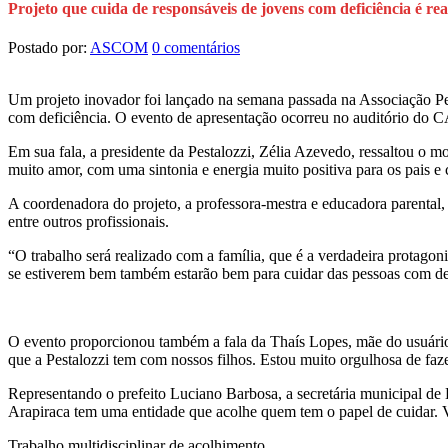
Projeto que cuida de responsáveis de jovens com deficiência é r
Postado por:
ASCOM
0 comentários
Um projeto inovador foi lançado na semana passada na Associação Pes
com deficiência. O evento de apresentação ocorreu no auditório do C
Em sua fala, a presidente da Pestalozzi, Zélia Azevedo, ressaltou o
muito amor, com uma sintonia e energia muito positiva para os pais e 
A coordenadora do projeto, a professora-mestra e educadora parental, C
entre outros profissionais.
“O trabalho será realizado com a família, que é a verdadeira protagoni
se estiverem bem também estarão bem para cuidar das pessoas com de
O evento proporcionou também a fala da Thaís Lopes, mãe do usuário 
que a Pestalozzi tem com nossos filhos. Estou muito orgulhosa de faze
Representando o prefeito Luciano Barbosa, a secretária municipal de 
Arapiraca tem uma entidade que acolhe quem tem o papel de cuidar. 
Trabalho multidisciplinar de acolhimento