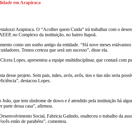
ealidade em Arapiraca
talozzi Arapiraca. O “Acolher quem Cuida” irá trabalhar com o desenv
AEEP, no Complexo da instituição, no bairro Itapoã.
 momento como um sonho antigo da entidade. “Há nove meses estávamos tr
cuidadores. Temos certeza que será um sucesso”, disse ela.
ícera Lopes, apresentou a equipe multidisciplinar, que contará com psic
sta desse projeto. Sem pais, mães, avós, avôs, tios e tias não seria pos
ficiência”, destacou Lopes.
João, que tem síndrome de down e é atendido pela instituição há algun
r parte dessa casa”, afirmou.
Desenvolvimento Social, Fabricia Galindo, enalteceu o trabalho da asso
Vocês estão de parabéns”, comentou.