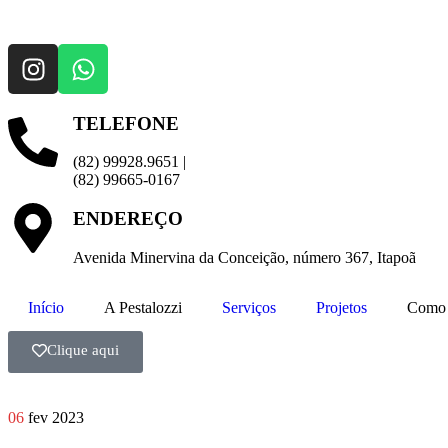
TELEFONE
(82) 99928.9651 |
(82) 99665-0167
ENDEREÇO
Avenida Minervina da Conceição, número 367, Itapoã
Início
A Pestalozzi
Serviços
Projetos
Como 
Clique aqui
06
fev 2023