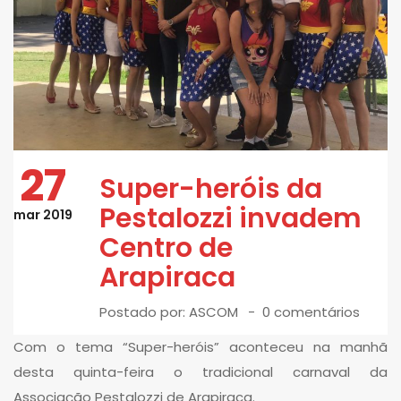
27
Super-heróis da
Pestalozzi invadem
mar 2019
Centro de
Arapiraca
Postado por:
ASCOM
0 comentários
Com o tema “Super-heróis” aconteceu na manhã
desta quinta-feira o tradicional carnaval da
Associação Pestalozzi de Arapiraca.